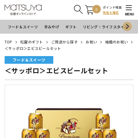
ポイント残高
0
残高を確認
MENU
フード＆スイーツ
手みやげ
ギフト
リビング・ライフスタイル
イ
TOP
松屋のギフト
ご用途から探す
お祝い
結婚のお祝い
＜サッポロ＞エビスビールセット
フード＆スイーツ
＜サッポロ＞エビスビールセット