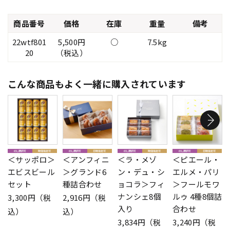
商品番号
価格
在庫
重量
備考
22wtf801
5,500円
○
7.5kg
20
（税込）
こんな商品もよく一緒に購入されています
＜サッポロ＞
＜アンフィニ
＜ラ・メゾ
＜ピエール・
エビスビール
＞グランド6
ン・デュ・シ
エルメ・パリ
セット
種詰合わせ
ョコラ＞フィ
＞フールモワ
ナンシェ8個
ルゥ 4種8個詰
3,300円（税
2,916円（税
入り
合わせ
込）
込）
3,834円（税
3,240円（税