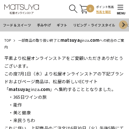
ポイント残高
0
残高を確認
MENU
フード＆スイーツ
手みやげ
ギフト
リビング・ライフスタイル
イベ
matsuya
.com
TOP
一部商品の取り扱い終了と
ginza
への統合のご案
内
平素より松屋オンラインストアをご愛顧いただきありがとう
ございます。
この度7月1日（水）より松屋オンラインストアの下記ブラン
ドおよびページ商品は、松屋の新しいECサイト
「
matsuya
ginza
.com
」へ集約することとなりました。
・365日ワインの旅
・能作
・美と健康
・来民うちわ
これに伴い、上記商品のご注文は6月30日（火）午後5時にて