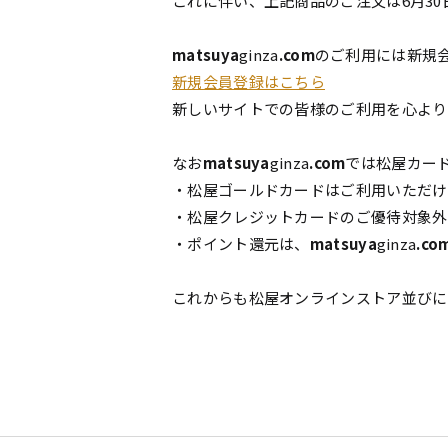
これに伴い、上記商品のご注文は6月30
matsuya
ginza
.com
のご利用には新規
新規会員登録はこちら
新しいサイトでの皆様のご利用を心より
なお
matsuya
ginza
.com
では松屋カー
・松屋ゴールドカードはご利用いただ
・松屋クレジットカードのご優待対象外
・ポイント還元は、
matsuya
ginza
.co
これからも松屋オンラインストア並びに