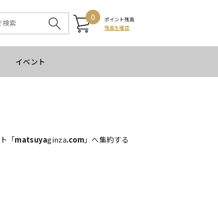
0
ポイント残高
残高を確認
イベント
イト「
matsuya
ginza
.com
」へ集約する