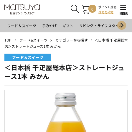
ポイント残高
0
残高を確認
MENU
フード＆スイーツ
手みやげ
ギフト
リビング・ライフスタイル
イ
TOP
フード&スイーツ
カテゴリーから探す
＜日本橋 千疋屋総本
店＞ストレートジュース1本 みかん
フード＆スイーツ
＜日本橋 千疋屋総本店＞ストレートジュ
ース1本 みかん