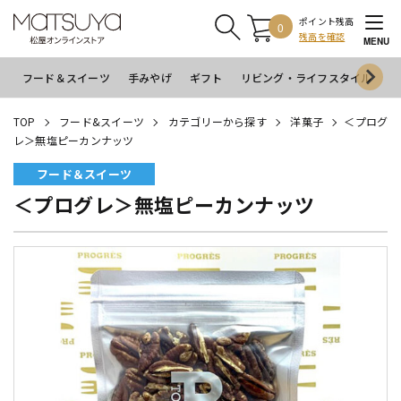
ポイント残高
0
残高を確認
MENU
フード＆スイーツ
手みやげ
ギフト
リビング・ライフスタイル
イ
TOP
フード&スイーツ
カテゴリーから探す
洋菓子
＜プログ
レ＞無塩ピーカンナッツ
フード＆スイーツ
＜プログレ＞無塩ピーカンナッツ