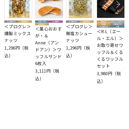
＜プログレ＞
＜プログレ＞
＜菓心おおす
＜R.L（エー
燻製ミックス
無塩カシュー
が・＆
ル・エル）＞
ナッツ
ナッツ
Anne（アン
お取り寄せワ
1,296円（税
1,296円（税
ドアン）＞ワ
ッフル＆くる
込）
込）
ッフルサンド
くるワッフル
6枚入
セット
3,111円（税
3,980円（税
込）
込）