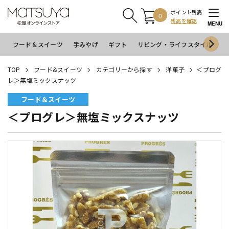
ポイント残高
0
残高を確認
MENU
フード＆スイーツ
手みやげ
ギフト
リビング・ライフスタイル
イ
TOP
フード&スイーツ
カテゴリーから探す
洋菓子
＜プログ
レ＞無塩ミックスナッツ
フード＆スイーツ
＜プログレ＞無塩ミックスナッツ