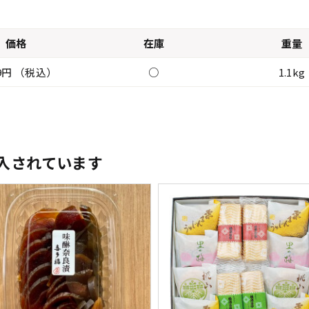
価格
在庫
重量
49円 （税込）
○
1.1kg
入されています