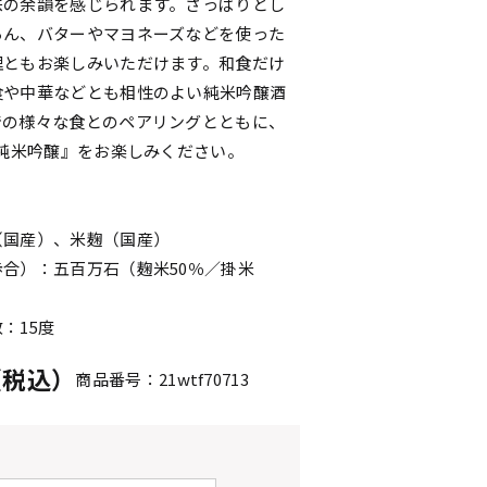
味の余韻を感じられます。さっぱりとし
ろん、バターやマヨネーズなどを使った
理ともお楽しみいただけます。和食だけ
食や中華などとも相性のよい純米吟醸酒
での様々な食とのペアリングとともに、
 純米吟醸』をお楽しみください。
l
（国産）、米麹（国産）
合）：五百万石（麹米50％／掛米
：15度
円（税込）
商品番号：21wtf70713