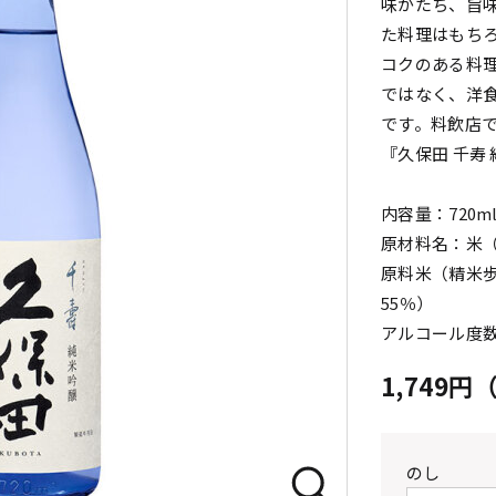
味がたち、旨
た料理はもち
コクのある料
ではなく、洋
です。料飲店
『久保田 千寿
内容量：720m
原材料名：米
原料米（精米歩
55％）
アルコール度数
1,749
のし