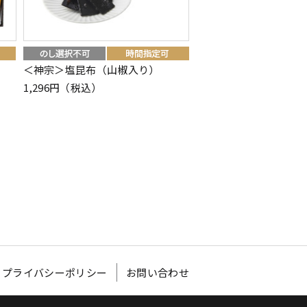
＜神宗＞塩昆布（山椒入り）
＜松月堂＞栗苞（くり
1,296円（税込）
2,139円（税込）
プライバシーポリシー
お問い合わせ