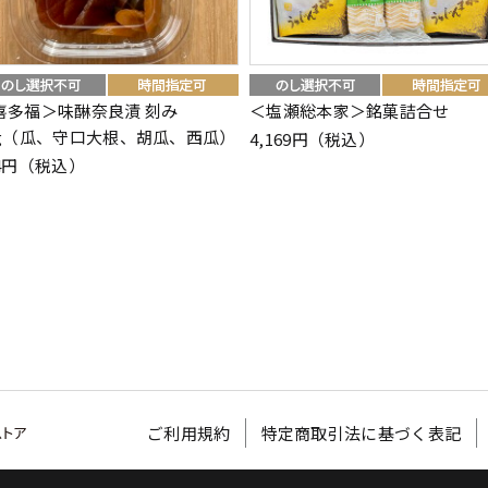
喜多福＞味醂奈良漬 刻み
＜塩瀬総本家＞銘菓詰合せ
0g（瓜、守口大根、胡瓜、西瓜）
4,169円（税込）
64円（税込）
ご利用規約
特定商取引法に基づく表記