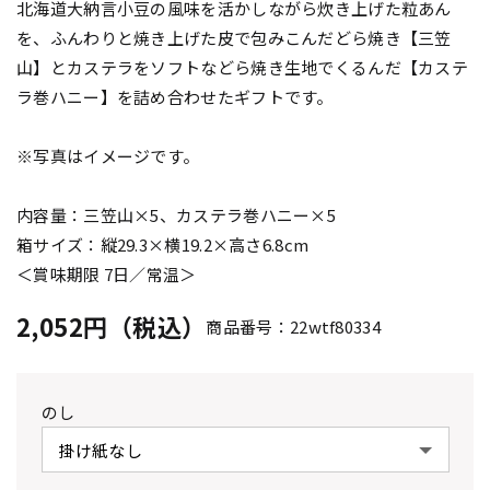
北海道大納言小豆の風味を活かしながら炊き上げた粒あん
を、ふんわりと焼き上げた皮で包みこんだどら焼き【三笠
山】とカステラをソフトなどら焼き生地でくるんだ【カステ
ラ巻ハニー】を詰め合わせたギフトです。
※写真はイメージです。
内容量：三笠山×5、カステラ巻ハニー×5
箱サイズ：縦29.3×横19.2×高さ6.8cm
＜賞味期限 7日／常温＞
2,052円（税込）
商品番号：22wtf80334
のし