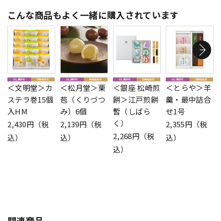
こんな商品もよく一緒に購入されています
＜文明堂＞カ
＜松月堂＞栗
＜銀座 松崎煎
＜とらや＞羊
ステラ巻15個
苞（くりづつ
餅＞江戸煎餅
羹・最中詰合
入HM
み）6個
暫（しばら
せ1号
く）
2,430円（税
2,139円（税
2,355円（税
2,268円（税
込）
込）
込）
込）
関連商品