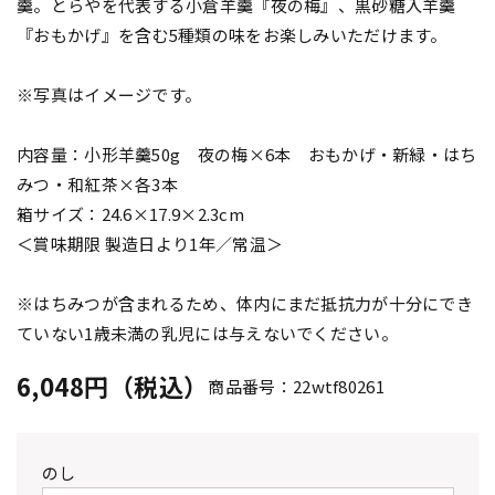
羹。とらやを代表する小倉羊羹『夜の梅』、黒砂糖入羊羹
『おもかげ』を含む5種類の味をお楽しみいただけます。
※写真はイメージです。
内容量：小形羊羹50g 夜の梅×6本 おもかげ・新緑・はち
みつ・和紅茶×各3本
箱サイズ：24.6×17.9×2.3cm
＜賞味期限 製造日より1年／常温＞
※はちみつが含まれるため、体内にまだ抵抗力が十分にでき
ていない1歳未満の乳児には与えないでください。
6,048円（税込）
商品番号：22wtf80261
のし