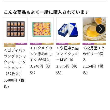
こんな商品もよく一緒に購入されています
＜ロクメイカ
＜泉屋東京店
＜松月堂＞う
＜ゴディバ＞
ン＞恵みのし
＞マイクッキ
めゼリー9個
ラングドシャ
ずく 66個入
ーMYC-10
入
クッキーアソ
3,240円（税
2,376円（税
3,154円（税
ートメント
込）
込）
込）
（52枚入）
5,400円（税
込）