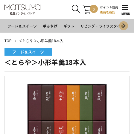
ポイント残高
0
残高を確認
MENU
フード＆スイーツ
手みやげ
ギフト
リビング・ライフスタイル
イ
TOP
＜とらや＞小形羊羹18本入
フード＆スイーツ
＜とらや＞小形羊羹18本入