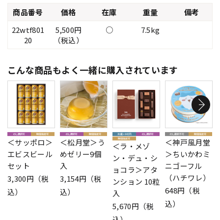
商品番号
価格
在庫
重量
備考
22wtf801
5,500円
○
7.5kg
20
（税込）
こんな商品もよく一緒に購入されています
＜サッポロ＞
＜松月堂＞う
＜神戸風月堂
＜ラ・メゾ
エビスビール
めゼリー9個
＞ちいかわミ
ン・デュ・シ
セット
入
ニゴーフル
ョコラ＞アタ
（ハチワレ）
3,300円（税
3,154円（税
ンション 10粒
648円（税
込）
込）
入
込）
5,670円（税
込）