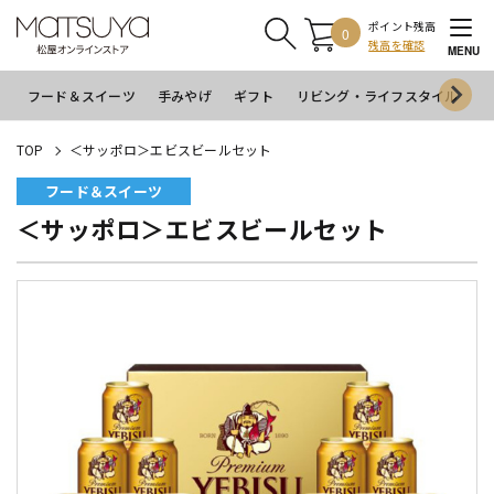
ポイント残高
0
残高を確認
MENU
フード＆スイーツ
手みやげ
ギフト
リビング・ライフスタイル
イ
TOP
＜サッポロ＞エビスビールセット
フード＆スイーツ
＜サッポロ＞エビスビールセット