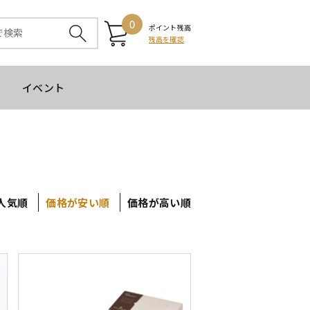
0
ポイント残高
残高を確認
イベント
人気順
価格が安い順
価格が高い順