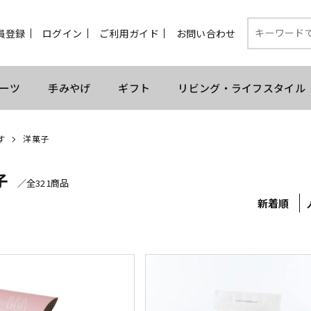
員登録
ログイン
ご利用ガイド
お問い合わせ
ーツ
手みやげ
ギフト
リビング・ライフスタイル
す
洋菓子
子
／全321商品
新着順