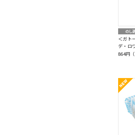
＜ガト
デ・ロ
864円