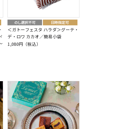
ー
＜ガトーフェスタ ハラダ＞グーテ・
ド
デ・ロワ カカオ／簡易小袋
～
1,080円（税込）