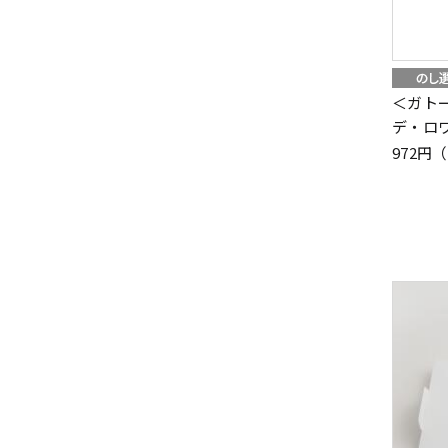
＜ガト
デ・ロ
972円