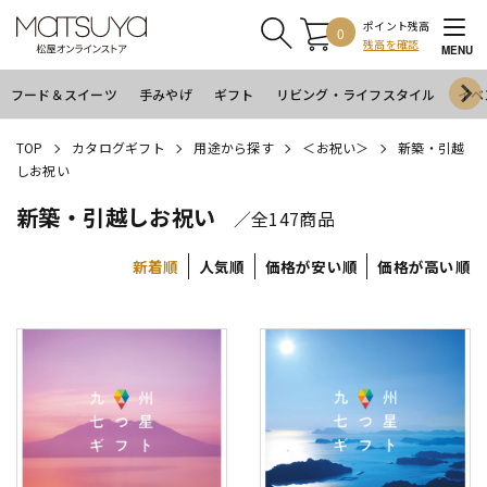
ポイント残高
0
残高を確認
MENU
フード＆スイーツ
手みやげ
ギフト
リビング・ライフスタイル
イベ
TOP
カタログギフト
用途から探す
＜お祝い＞
新築・引越
しお祝い
新築・引越しお祝い
／全147商品
新着順
人気順
価格が安い順
価格が高い順