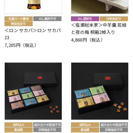
＜塩瀬総本家＞中羊羹 若緑
＜ロン サカパ＞ロン サカパ
と夜の梅 桐箱2棹入り
23
4,860円（税込）
7,205円（税込）