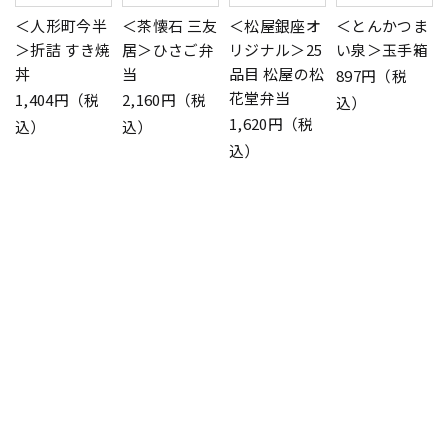
＜人形町今半
＜茶懐石 三友
＜松屋銀座オ
＜とんかつま
＞折詰 すき焼
居＞ひさご弁
リジナル＞25
い泉＞玉手箱
丼
当
品目 松屋の松
897円（税
花堂弁当
1,404円（税
2,160円（税
込）
1,620円（税
込）
込）
込）