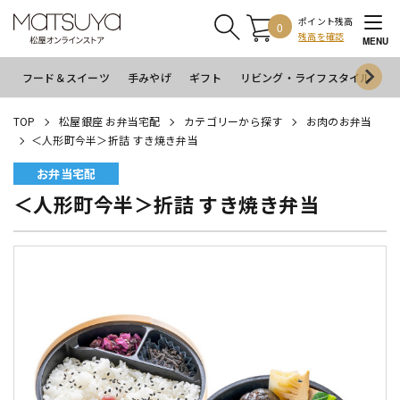
ポイント残高
0
残高を確認
MENU
フード＆スイーツ
手みやげ
ギフト
リビング・ライフスタイル
イ
TOP
松屋銀座 お弁当宅配
カテゴリーから探す
お肉のお弁当
＜人形町今半＞折詰 すき焼き弁当
お弁当宅配
＜人形町今半＞折詰 すき焼き弁当