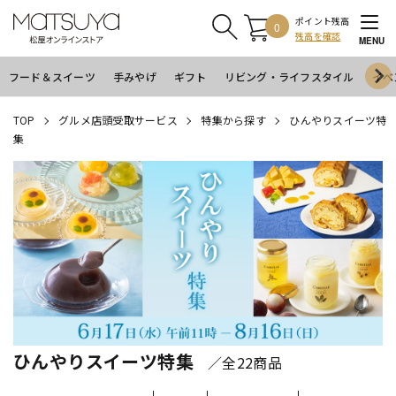
ポイント残高
0
残高を確認
MENU
フード＆スイーツ
手みやげ
ギフト
リビング・ライフスタイル
イベ
TOP
グルメ店頭受取サービス
特集から探す
ひんやりスイーツ特
集
ひんやりスイーツ特集
／全22商品