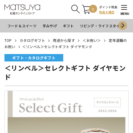
ポイント残高
0
残高を確認
MENU
フード＆スイーツ
手みやげ
ギフト
リビング・ライフスタイル
イ
TOP
カタログギフト
用途から探す
＜お祝い＞
定年退職の
お祝い
＜リンベル＞セレクトギフト ダイヤモンド
ギフト・カタログギフト
＜リンベル＞セレクトギフト ダイヤモン
ド