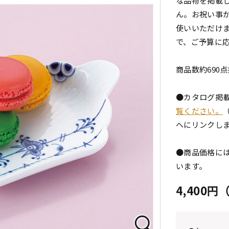
な品物を掲載
ん。お祝い事
使いいただけま
で、ご予算に
商品数約690
●カタログ掲
覧ください。
へにリンクし
●商品価格には
います。
4,400