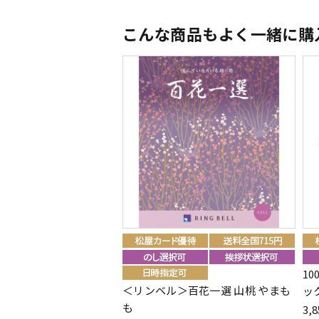
こんな商品もよく一緒に購
1
＜リンベル＞百花一選 山桃 やまも
ッ
も
3,