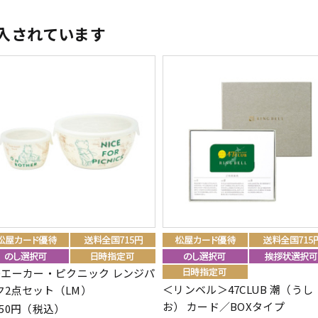
入されています
00エーカー・ピクニック レンジパ
＜リンベル＞47CLUB 潮（うし
ク2点セット（LM）
お） カード／BOXタイプ
850円（税込）