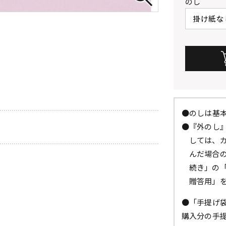
のし
●のしは基
●『外のし
しては、
んだ場合
続き」の
贈答用」
●「手提げ
購入分の手