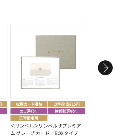
＜リンベル＞リンベルザプレミア
＜リンベル＞47CLUB
ム グレープ カード／BOXタイプ
カード／BOXタイプ