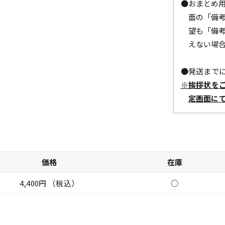
●おまとめ
面の「備
望も「備
えない場
●発送までに
※挨拶状を
定画面に
価格
在庫
4,400円 （税込）
○