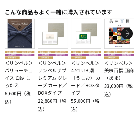
こんな商品もよく一緒に購入されています
＜リンベル＞
＜リンベル＞
＜リンベル＞
＜リンベル＞
バリューチョ
リンベルザプ
47CLUB 潮
美味百撰 亜麻
イス 白妙 し
レミアム グレ
（うしお） カ
（あま）
ろたえ
ープ カード／
ード／BOXタ
33,000円（税
BOXタイプ
イプ
6,600円（税
込）
22,880円（税
55,000円（税
込）
込）
込）