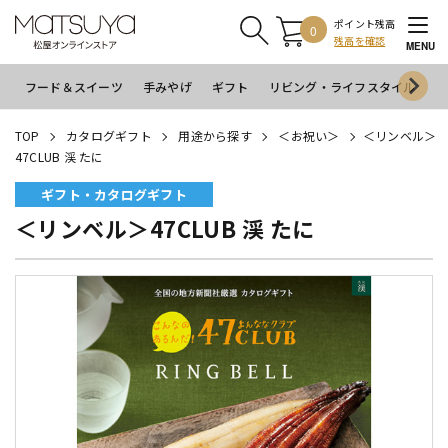
ポイント残高
0
残高を確認
MENU
フード＆スイーツ
手みやげ
ギフト
リビング・ライフスタイル
イ
TOP
カタログギフト
用途から探す
＜お祝い＞
＜リンベル＞
47CLUB 渓 たに
ギフト・カタログギフト
＜リンベル＞47CLUB 渓 たに