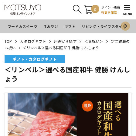
ポイント残高
0
残高を確認
MENU
フード＆スイーツ
手みやげ
ギフト
リビング・ライフスタイル
イ
TOP
カタログギフト
用途から探す
＜お祝い＞
定年退職の
お祝い
＜リンベル＞選べる国産和牛 健勝 けんしょう
ギフト・カタログギフト
＜リンベル＞選べる国産和牛 健勝 けんし
ょう