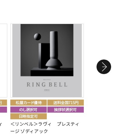
ィ
＜リンベル＞ラヴィ プレスティ
＜リンベル＞バリューチ
ージ ゾディアック
方 ひさかた