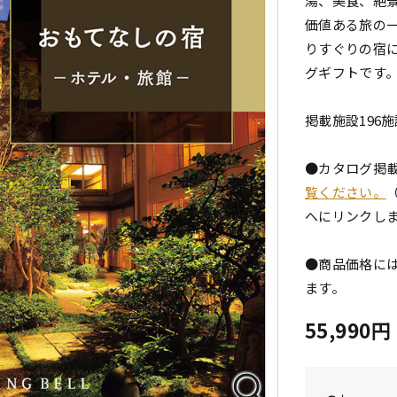
湯、美食、絶
価値ある旅の
りすぐりの宿
グギフトです
掲載施設196施
●カタログ掲
覧ください。
へにリンクし
●商品価格には
ます。
55,990