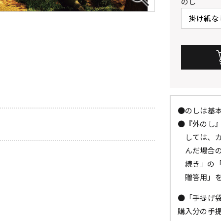
のし
●のしは基
●『外のし
しては、
んだ場合
続き」の
贈答用」
●「手提げ
購入分の手