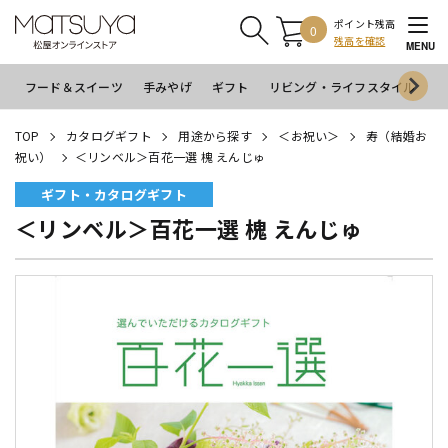
ポイント残高
0
残高を確認
MENU
フード＆スイーツ
手みやげ
ギフト
リビング・ライフスタイル
イ
TOP
カタログギフト
用途から探す
＜お祝い＞
寿（結婚お
祝い）
＜リンベル＞百花一選 槐 えんじゅ
ギフト・カタログギフト
＜リンベル＞百花一選 槐 えんじゅ