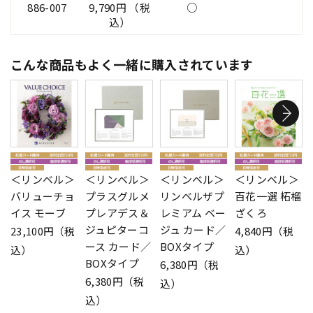
886-007
9,790円 （税
○
込）
こんな商品もよく一緒に購入されています
＜リンベル＞
＜リンベル＞
＜リンベル＞
＜リンベル＞
バリューチョ
プラスグルメ
リンベルザプ
百花一選 柘榴
イス モーブ
プレアデス＆
レミアム ベー
ざくろ
ジュピターコ
ジュ カード／
23,100円（税
4,840円（税
ース カード／
BOXタイプ
込）
込）
BOXタイプ
6,380円（税
6,380円（税
込）
込）