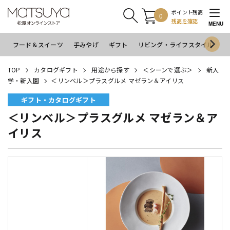
ポイント残高
0
残高を確認
MENU
フード＆スイーツ
手みやげ
ギフト
リビング・ライフスタイル
イ
TOP
カタログギフト
用途から探す
＜シーンで選ぶ＞
新入
学・新入園
＜リンベル＞プラスグルメ マゼラン＆アイリス
ギフト・カタログギフト
＜リンベル＞プラスグルメ マゼラン＆ア
イリス