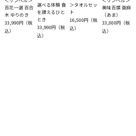
＜リンベル＞
＜リンベル＞
選べる体験 食
＞タオルセッ
百花一選 百合
美味百撰 亜麻
を讃えるひと
ト
木 ゆりのき
（あま）
とき
16,500円（税
33,990円（税
33,000円（税
33,990円（税
込）
込）
込）
込）