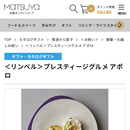
ポイント残高
0
残高を確認
MENU
フード＆スイーツ
手みやげ
ギフト
リビング・ライフスタイル
イ
TOP
カタログギフト
用途から探す
＜お祝い＞
新築・引越
しお祝い
＜リンベル＞プレスティージグルメ アポロ
ギフト・カタログギフト
＜リンベル＞プレスティージグルメ アポ
ロ