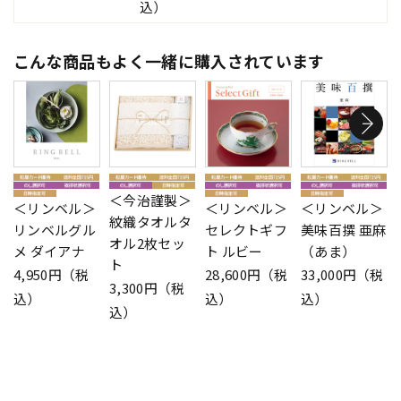
込）
こんな商品もよく一緒に購入されています
＜今治謹製＞
＜リンベル＞
＜リンベル＞
＜リンベル＞
紋織タオルタ
リンベルグル
セレクトギフ
美味百撰 亜麻
オル2枚セッ
メ ダイアナ
ト ルビー
（あま）
ト
4,950円（税
28,600円（税
33,000円（税
3,300円（税
込）
込）
込）
込）