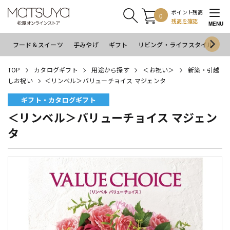
ポイント残高
0
残高を確認
MENU
フード＆スイーツ
手みやげ
ギフト
リビング・ライフスタイル
イ
TOP
カタログギフト
用途から探す
＜お祝い＞
新築・引越
しお祝い
＜リンベル＞バリューチョイス マジェンタ
ギフト・カタログギフト
＜リンベル＞バリューチョイス マジェン
タ