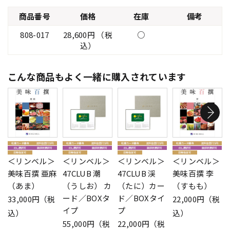
商品番号
価格
在庫
備考
808-017
28,600円 （税
○
込）
こんな商品もよく一緒に購入されています
＜リンベル＞
＜リンベル＞
＜リンベル＞
＜リンベル＞
美味百撰 亜麻
47CLUB 潮
47CLUB 渓
美味百撰 李
（あま）
（うしお） カ
（たに）カー
（すもも）
ード／BOXタ
ド／BOXタイ
33,000円（税
22,000円（税
イプ
プ
込）
込）
55,000円（税
22,000円（税