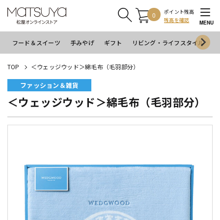
ポイント残高
0
残高を確認
MENU
フード＆スイーツ
手みやげ
ギフト
リビング・ライフスタイル
イ
TOP
＜ウェッジウッド＞綿毛布（毛羽部分）
ファッション＆雑貨
＜ウェッジウッド＞綿毛布（毛羽部分）