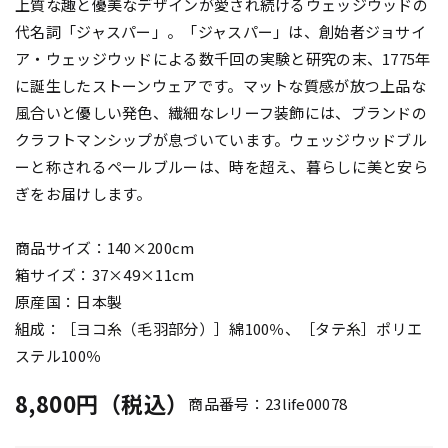
上質な趣と優美なデザインが愛され続けるウェッジウッドの
代名詞「ジャスパー」。「ジャスパー」は、創始者ジョサイ
ア・ウェッジウッドによる数千回の実験と研究の末、1775年
に誕生したストーンウェアです。マットな質感が放つ上品な
風合いと優しい発色、繊細なレリーフ装飾には、ブランドの
クラフトマンシップが息づいています。ウェッジウッドブル
ーと称されるペールブルーは、時を超え、暮らしに美と安ら
ぎをお届けします。
商品サイズ：140×200cm
箱サイズ：37×49×11cm
原産国：日本製
組成：［ヨコ糸（毛羽部分）］綿100％、［タテ糸］ポリエ
ステル100％
8,800円（税込）
商品番号：23life00078