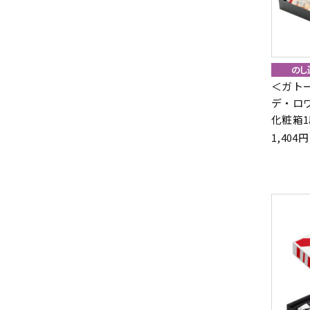
＜ガト
デ・ロワ
化粧箱1
1,40