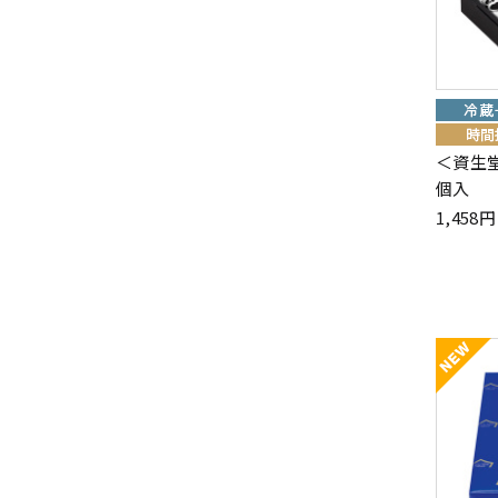
＜資生
個入
1,45