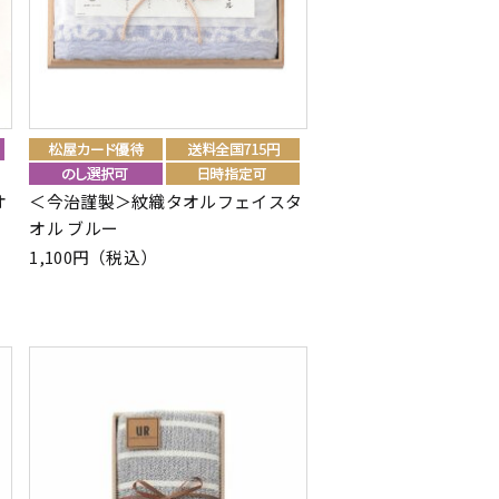
オ
＜今治謹製＞紋織タオルフェイスタ
オル ブルー
1,100円（税込）