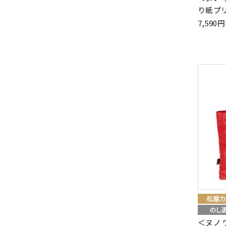
り紙プ
7,59
＜ヌノ