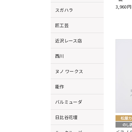
3,96
スガハラ
匠工芸
近沢レース店
西川
ヌノ ワークス
能作
バルミューダ
日比谷花壇
＜ヌノ