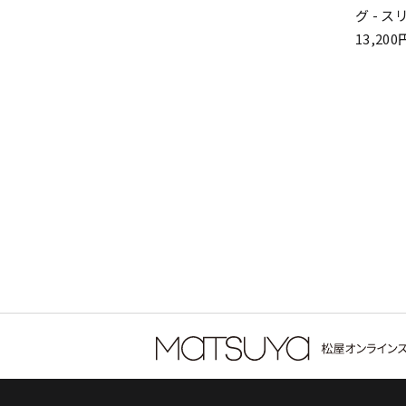
グ - ス
13,2