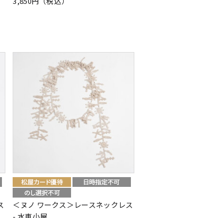
3,850円（税込）
ス
＜ヌノ ワークス＞レースネックレス
- 水車小屋