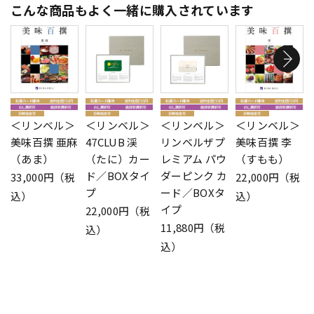
こんな商品もよく一緒に購入されています
＜リンベル＞
＜リンベル＞
＜リンベル＞
＜リンベル＞
美味百撰 亜麻
47CLUB 渓
リンベルザプ
美味百撰 李
（あま）
（たに）カー
レミアム パウ
（すもも）
ド／BOXタイ
ダーピンク カ
33,000円（税
22,000円（税
プ
ード／BOXタ
込）
込）
イプ
22,000円（税
11,880円（税
込）
込）