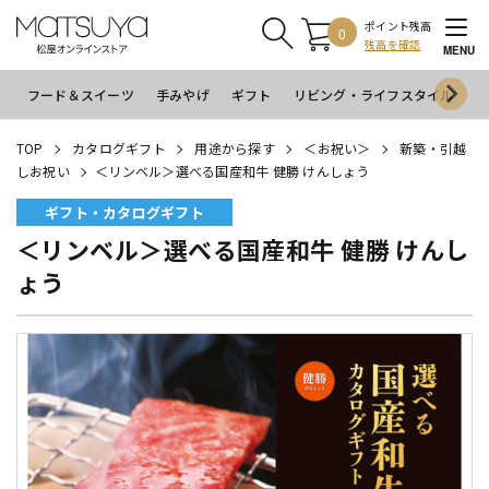
ポイント残高
0
残高を確認
MENU
フード＆スイーツ
手みやげ
ギフト
リビング・ライフスタイル
イ
TOP
カタログギフト
用途から探す
＜お祝い＞
新築・引越
しお祝い
＜リンベル＞選べる国産和牛 健勝 けんしょう
ギフト・カタログギフト
＜リンベル＞選べる国産和牛 健勝 けんし
ょう