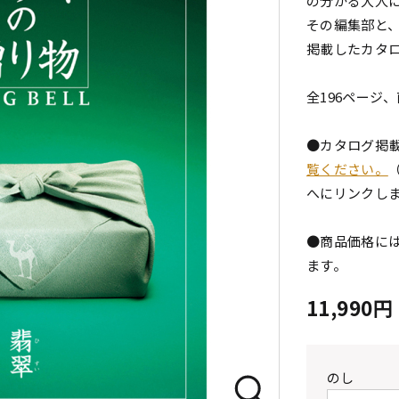
の分かる大人
その編集部と
掲載したカタ
全196ページ、
●カタログ掲
覧ください。
へにリンクし
●商品価格には
ます。
11,990
のし