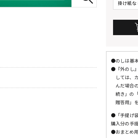
●のしは基
●『外のし
しては、
んだ場合
続き」の
贈答用」
●「手提げ
購入分の手
●おまとめ