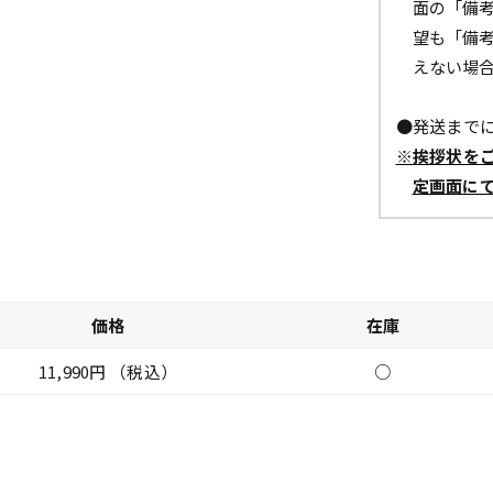
面の「備
望も「備
えない場
●発送までに
※挨拶状を
定画面に
価格
在庫
11,990円 （税込）
○