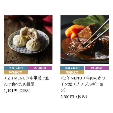
＜Z's MENU＞中華街で並
＜Z's MENU＞牛肉の赤ワ
んで食べた肉饅頭
イン煮（ブフ ブルギニョ
ン）
1,101円（税込）
2,901円（税込）