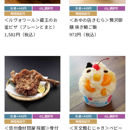
＜ルヴォワール＞蔵王のお
＜あゆの店きむら＞贅沢御
釜ピザ（プレーンとまと）
膳 焼き鯛ご飯
1,581円（税込）
972円（税込）
＜信州食材問屋 飛脚＞骨付
＜天文館むじゃき＞ベビー