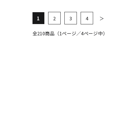
1
2
3
4
全
210
商品（1ページ／4ページ中）