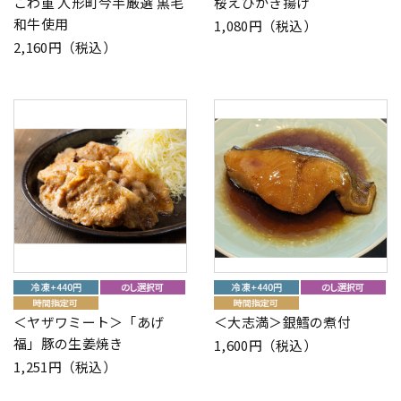
こわ重 人形町今半厳選 黒毛
桜えびかき揚げ
和牛使用
1,080円（税込）
2,160円（税込）
＜ヤザワミート＞「あげ
＜大志満＞銀鱈の煮付
福」豚の生姜焼き
1,600円（税込）
1,251円（税込）