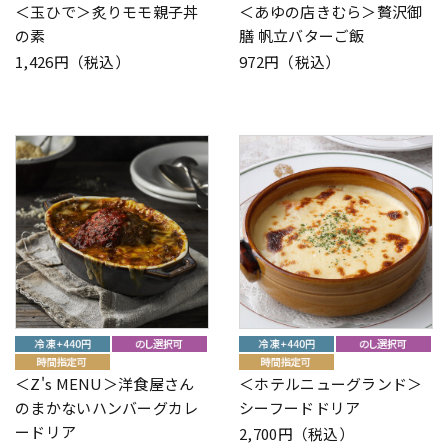
＜玉ひで＞炙りモモ親子丼
＜あゆの店きむら＞贅沢御
の素
膳 帆立バターご飯
1,426円（税込）
972円（税込）
＜Z's MENU＞洋食屋さん
＜ホテルニューグランド＞
のまかないハンバーグカレ
シーフードドリア
ードリア
2,700円（税込）