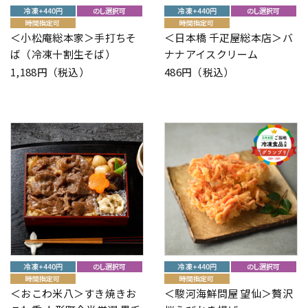
＜小松庵総本家＞手打ちそ
＜日本橋 千疋屋総本店＞バ
ば（冷凍十割生そば）
ナナアイスクリーム
1,188円（税込）
486円（税込）
＜おこわ米八＞すき焼きお
＜駿河海鮮問屋 望仙＞贅沢