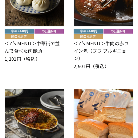
＜Z's MENU＞中華街で並
＜Z's MENU＞牛肉の赤ワ
んで食べた肉饅頭
イン煮（ブフ ブルギニョ
ン）
1,101円（税込）
2,901円（税込）