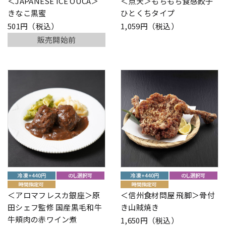
＜JAPANESE ICE OUCA＞
＜点天＞もちもち食感餃子
きなこ黒蜜
ひとくちタイプ
501円（税込）
1,059円（税込）
販売開始前
＜アロマフレスカ銀座＞原
＜信州食材問屋 飛脚＞骨付
田シェフ監修 国産黒毛和牛
き山賊焼き
牛頬肉の赤ワイン煮
1,650円（税込）