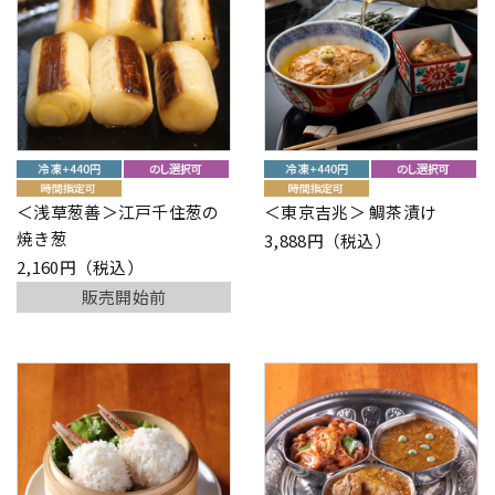
＜浅草葱善＞江戸千住葱の
＜東京吉兆＞ 鯛茶漬け
焼き葱
3,888円（税込）
2,160円（税込）
販売開始前