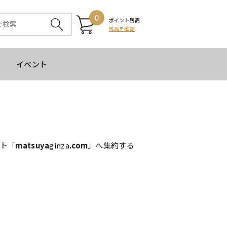
0
ポイント残高
残高を確認
イベント
イト「
matsuya
ginza
.com
」へ集約する