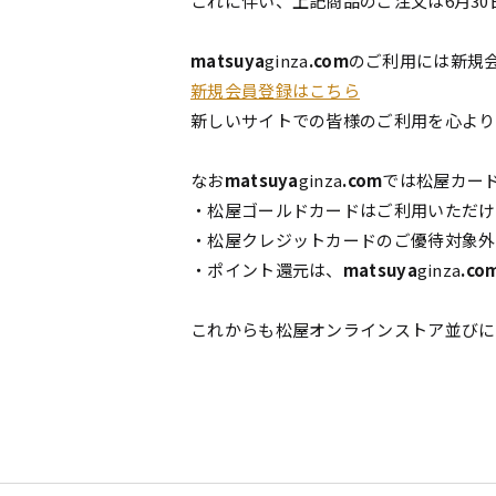
これに伴い、上記商品のご注文は6月30
matsuya
ginza
.com
のご利用には新規
新規会員登録はこちら
新しいサイトでの皆様のご利用を心より
なお
matsuya
ginza
.com
では松屋カー
・松屋ゴールドカードはご利用いただ
・松屋クレジットカードのご優待対象外
・ポイント還元は、
matsuya
ginza
.co
これからも松屋オンラインストア並びに