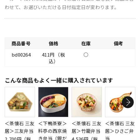
わせて、お選びいただける日付指定日が変わります。
商品番号
価格
在庫
備考
bd00264
411円 （税
○
込）
こんな商品もよく一緒に購入されています
＜茶懐石 三友
＜下鴨茶寮＞
＜茶懐石 三友
＜茶懐石 三友
居＞三友弁当
料亭の西京焼
居＞竹籠弁当
居＞ひさご弁
き弁当（銀だ
当
2,700円（税
4,536円（税