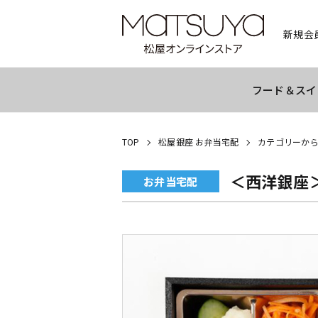
新規会
フード＆スイ
TOP
松屋銀座 お弁当宅配
カテゴリーか
＜西洋銀座
お弁当宅配