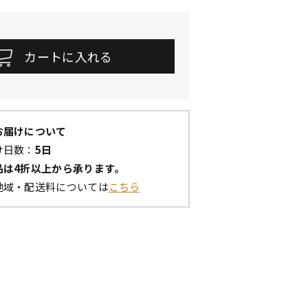
お届けについて
け日数：
5日
品は4折以上から承ります。
地域・配送料については
こちら