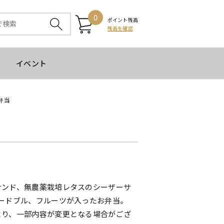
0
ポイント残高
残高を確認
イベント
弁当
サンド、無農薬栽培レタスのシーザーサ
オードブル、フルーツが入ったお弁当。
より、一部内容が変更となる場合がござ