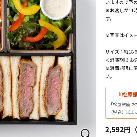
いますので予
※お渡しが11
す。
※写真はイメ
サイズ：縦18.6
＜消費期限 お
※消費期限に
い。
『松屋
「松屋銀座 お
（税込）以上
2,592