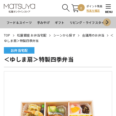
ポイント残高
0
残高を確認
MENU
フード＆スイーツ
手みやげ
ギフト
リビング・ライフスタイル
イ
TOP
松屋銀座 お弁当宅配
シーンから探す
会議用のお弁当
＜
ゆしま扇＞特製四季弁当
お弁当宅配
＜ゆしま扇＞特製四季弁当