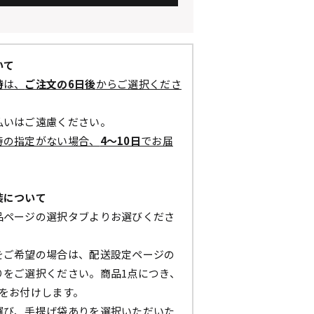
いて
時
は、
ご注文の6日後
からご選択くださ
払いはご遠慮ください。
時の指定がない場合、
4～10日
でお届
装について
品ページの選択タブよりお選びくださ
をご希望の場合は、配送設定ページの
りをご選択ください。商品1点につき、
枚をお付けします。
選び、手提げ袋ありを選択いただいた