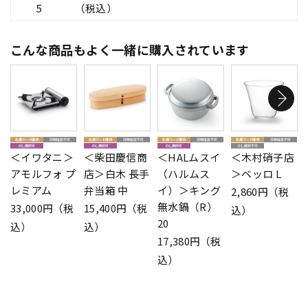
5
（税込）
こんな商品もよく一緒に購入されています
＜イワタニ＞
＜柴田慶信商
＜HALムスイ
＜木村硝子店
アモルフォ プ
店＞白木 長手
（ハルムス
＞ベッロ L
レミアム
弁当箱 中
イ）＞キング
2,860円（税
無水鍋（R）
33,000円（税
15,400円（税
込）
20
込）
込）
17,380円（税
込）