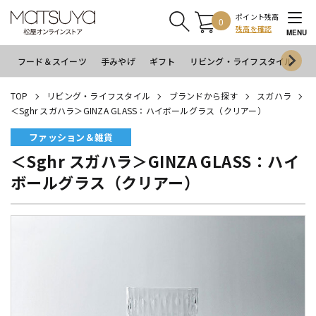
ポイント残高
0
残高を確認
MENU
フード＆スイーツ
手みやげ
ギフト
リビング・ライフスタイル
イ
TOP
リビング・ライフスタイル
ブランドから探す
スガハラ
＜Sghr スガハラ＞GINZA GLASS：ハイボールグラス（クリアー）
ファッション＆雑貨
＜Sghr スガハラ＞GINZA GLASS：ハイ
ボールグラス（クリアー）