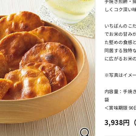
手焼き煎餅・
しくコク深い
いちばんのこだ
でお米の甘み
た堅めの食感
同居する独特
に広がるお米
※写真はイメ
内容量：手焼き
袋
＜賞味期限 9
3,938