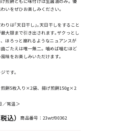
揚げ煎餅ともに味付けは生醤油のみ。優
味わいをぜひお楽しみください。
わりは｢天日干し｣｡天日干しをすること
が最大限まで引き出されます｡ザクっとし
と、ほろっと崩れるようなニュアンスが
な歯ごたえは唯一無二。噛めば噛むほど
の風味をお楽しみいただけます。
ージです。
煎餅5枚入り×2袋、揚げ煎餅150g×2
0日／常温＞
円（税込）
商品番号：23wtf00362