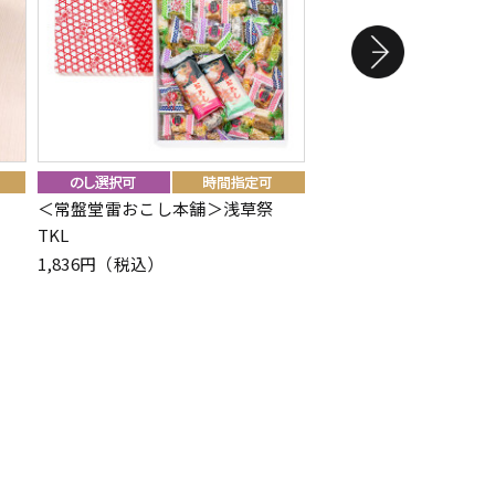
＜常盤堂雷おこし本舗＞浅草祭
＜ラベイユ＞トースト
TKL
ちみつギフト（トリオ
1,836円（税込）
5,292円（税込）