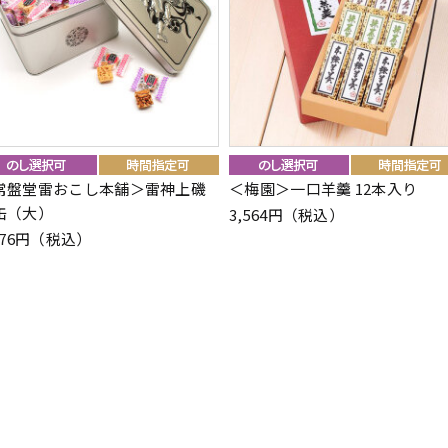
常盤堂雷おこし本舗＞雷神上磯
＜梅園＞一口羊羹 12本入り
缶（大）
3,564円（税込）
376円（税込）