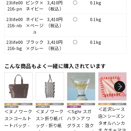
23life00
ピンク×
3,410円
○
0.1kg
216-pn
ネイビー
（税込）
23life00
ネイビー
3,410円
○
0.1kg
216-nb
×ベージ
（税込）
ュ
23life00
ブラック
3,410円
○
0.1kg
216-bg
×グレー
（税込）
こんな商品もよく一緒に購入されています
＜近沢レース
＜ヌノ ワーク
＜ヌノ ワーク
＜Sghr スガ
店＞シーズン
ス＞コールト
ス＞折り紙バ
ハラ＞ア ワ
タオルハンカ
ートバッグ -
ッグ - 折り紙
グラス：泡ク
チ ケチャマヨ