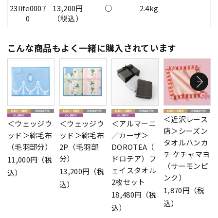
23life0007
13,200円
○
2.4kg
0
（税込）
こんな商品もよく一緒に購入されています
＜近沢レース
＜ウェッジウ
＜ウェッジウ
＜アルマーニ
店＞シーズン
ッド＞綿毛布
ッド＞綿毛布
／カーザ＞
タオルハンカ
（毛羽部分）
2P（毛羽部
DOROTEA（
チ ケチャマヨ
分）
ドロテア）フ
11,000円（税
（サーモンピ
ェイスタオル
13,200円（税
込）
ンク）
2枚セット
込）
1,870円（税
18,480円（税
込）
込）