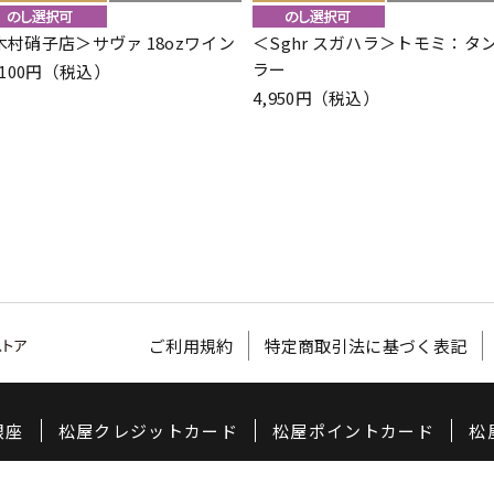
木村硝子店＞サヴァ 18ozワイン
＜Sghr スガハラ＞トモミ：タ
ラー
,100円（税込）
4,950円（税込）
ご利用規約
特定商取引法に基づく表記
銀座
松屋クレジットカード
松屋ポイントカード
松
©
2020 MATSUYA CO,LTD.