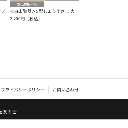
ンブ
＜白山陶器＞G型しょうゆさし 大
＜柴田慶信商店＞白木 
中
2,200円（税込）
15,400円（税込）
プライバシーポリシー
お問い合わせ
屋友の会