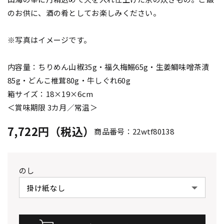
のお供に、酒の肴としてお楽しみください。
※写真はイメージです。
内容量：ちりめん山椒35g・福久梅鰯65g・生姜鯛味噌茶漬
85g・どんこ椎茸80g・牛しぐれ60g
箱サイズ：18×19×6cm
＜賞味期限 3カ月／常温＞
7,722円（税込）
商品番号：22wtf80138
のし