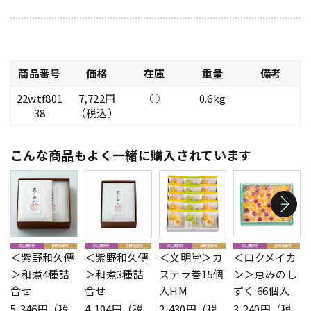
商品番号
価格
在庫
重量
備考
22wtf801
7,722円
○
0.6kg
38
（税込）
こんな商品もよく一緒に購入されています
＜紫野和久傳
＜紫野和久傳
＜文明堂＞カ
＜ロクメイカ
＞和煮4種詰
＞和煮3種詰
ステラ巻15個
ン＞恵みのし
合せ
合せ
入HM
ずく 66個入
5,346円（税
4,104円（税
2,430円（税
3,240円（税