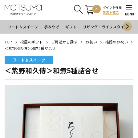
ポイント残高
0
残高を確認
MENU
フード＆スイーツ
手みやげ
ギフト
リビング・ライフスタイル
イ
TOP
松屋のギフト
ご用途から探す
お祝い
結婚のお祝い
＜紫野和久傳＞和煮5種詰合せ
フード＆スイーツ
＜紫野和久傳＞和煮5種詰合せ