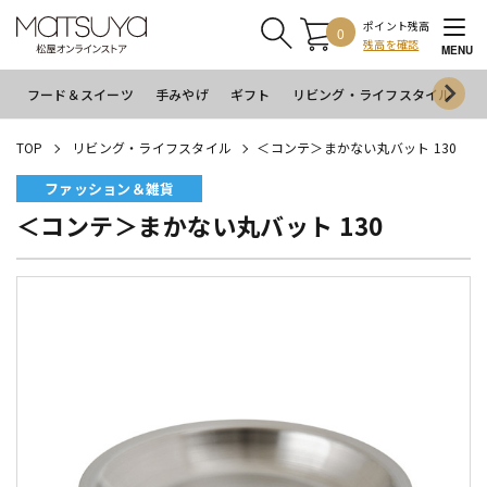
ポイント残高
0
残高を確認
MENU
フード＆スイーツ
手みやげ
ギフト
リビング・ライフスタイル
イ
TOP
リビング・ライフスタイル
＜コンテ＞まかない丸バット 130
ファッション＆雑貨
＜コンテ＞まかない丸バット 130