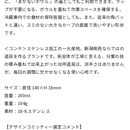
に、「まかないボウル 」の蓋としてもご利用できます。ラッ
プが不要になる、ボウルを重ねて作業スペースを確保する、
冷蔵庫内での食材の保存容器としても。また、従来の角バッ
トと違い、スミのない大きなカーブの底面で洗いやすい形状
です。
＜コンテ＞ステンレス加工の一大産地、新潟県燕ならではの
道具を作るブランドです。街全体が工場と言える、分業の技
の積み重ねで出来上がった台所道具は、派手さはありません
が、毎日の調理に欠かせなくなる使い心地です。
サイズ：直径 140×H 18mm
容量：200ml
重量：104g
素材：18-8 ステンレス
【デザインコミッティー選定コメント】