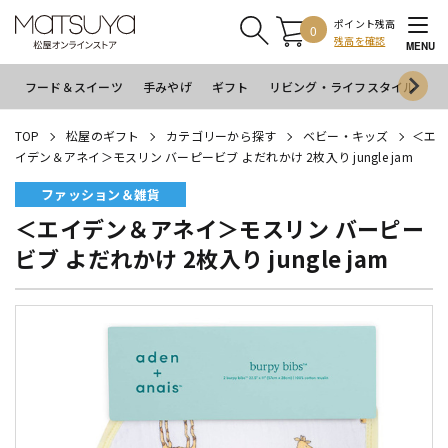
ポイント残高
0
残高を確認
MENU
フード＆スイーツ
手みやげ
ギフト
リビング・ライフスタイル
イ
TOP
松屋のギフト
カテゴリーから探す
ベビー・キッズ
＜エ
イデン＆アネイ＞モスリン バーピービブ よだれかけ 2枚入り jungle jam
ファッション＆雑貨
＜エイデン＆アネイ＞モスリン バーピー
ビブ よだれかけ 2枚入り jungle jam