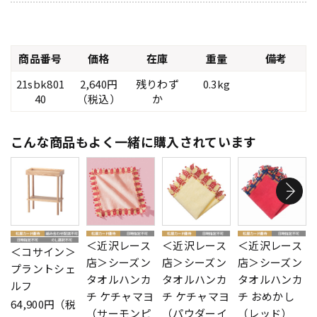
商品番号
価格
在庫
重量
備考
21sbk801
2,640円
残りわず
0.3kg
40
（税込）
か
こんな商品もよく一緒に購入されています
＜近沢レース
＜近沢レース
＜近沢レース
＜コサイン＞
店＞シーズン
店＞シーズン
店＞シーズン
プラントシェ
タオルハンカ
タオルハンカ
タオルハンカ
ルフ
チ ケチャマヨ
チ ケチャマヨ
チ おめかし
64,900円（税
（サーモンピ
（パウダーイ
（レッド）