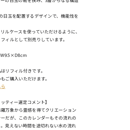
ダーの日玉の紙を挟み、3層からなる構造
。
分の日玉を配置するデザインで、機能性を
。
クリルケースを使っていただけるように、
リフィルとして別売りしています。
9.5×D8cm
品はリフィル付きです。
みもご購入いただけます。
ちら
ミッティー選定コメント】
森羅万象から霊感を得てクリエーション
ナーだが、このカレンダーもその流れの
う。見えない時間を途切れない水の流れ