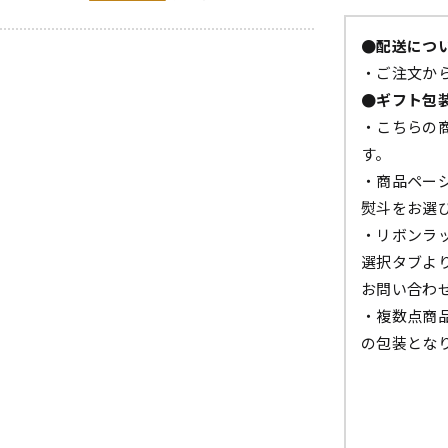
●配送につ
・ご注文から
●ギフト包
・こちらの
す。
・商品ペー
熨斗をお選
・リボンラ
選択タブよ
お問い合わ
・複数点商
の包装とな