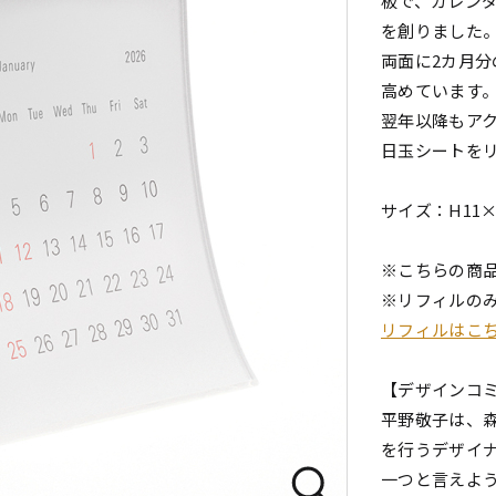
板で、カレン
を創りました
両面に2カ月
高めています
翌年以降もア
日玉シートを
サイズ：H11×W
※こちらの商
※リフィルの
リフィルはこ
【デザインコ
平野敬子は、
を行うデザイ
一つと言えよ