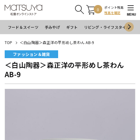
ポイント残高
0
残高を確認
MENU
フード＆スイーツ
手みやげ
ギフト
リビング・ライフスタイル
イ
TOP
＜白山陶器＞森正洋の平形めし茶わん AB-9
ファッション＆雑貨
＜白山陶器＞森正洋の平形めし茶わん
AB-9