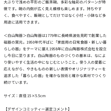
大ぶりで浅めの平形のご飯茶碗、多彩な釉彩のパターンが特
徴です。碗の内側が広く見え模様も楽しめます。持ちやす
く、食べやすく、飯碗としてだけではなく小付・小鉢など多
用途に活用できます。
＜白山陶器＞白山陶器は1779年に長崎県波佐見町で創業した
磁器の窯元。1950年代半ばに「家庭用の日常食器・新しい暮
らしの器」をテーマに据え1958年に白山陶器株式会社を設立
し今日に至ります。白山陶器のものづくりの基本は、なによ
り使いやすく生活の中になじむということ。使う人の愛着に
応えながら、やきもものの新しい表情やオリジナリティーを
追求した「暮らしの器」を確かな技術と確かな素材でつくり
続けています。
サイズ：直径 15×5.5cm
【デザインコミッティー選定コメント】