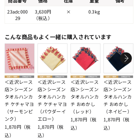
商品番号
価格
在庫
重量
備考
23adc000
3,630円
×
0.3kg
29
（税込）
こんな商品もよく一緒に購入されています
＜近沢レース
＜近沢レース
＜近沢レース
＜近沢レース
店＞シーズン
店＞シーズン
店＞シーズン
店＞シーズン
タオルハンカ
タオルハンカ
タオルハンカ
タオルハンカ
チ ケチャマヨ
チ ケチャマヨ
チ おめかし
チ おめかし
（サーモンピ
（パウダーイ
（レッド）
（ネイビー）
ンク）
エロー）
1,870円（税
1,870円（税
1,870円（税
1,870円（税
込）
込）
込）
込）