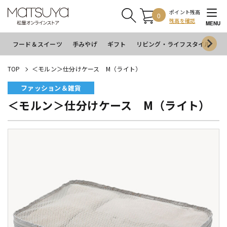
ポイント残高
0
残高を確認
MENU
フード＆スイーツ
手みやげ
ギフト
リビング・ライフスタイル
イ
TOP
＜モルン＞仕分けケース M（ライト）
ファッション＆雑貨
＜モルン＞仕分けケース M（ライト）