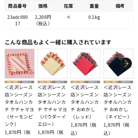
商品番号
価格
在庫
重量
備考
23adc000
2,200円
×
0.1kg
17
（税込）
こんな商品もよく一緒に購入されています
＜近沢レース
＜近沢レース
＜近沢レース
＜近沢レース
店＞シーズン
店＞シーズン
店＞シーズン
店＞シーズン
タオルハンカ
タオルハンカ
タオルハンカ
タオルハンカ
チ ケチャマヨ
チ ケチャマヨ
チ おめかし
チ おめかし
（サーモンピ
（パウダーイ
（レッド）
（ネイビー）
ンク）
エロー）
1,870円（税
1,870円（税
1,870円（税
1,870円（税
込）
込）