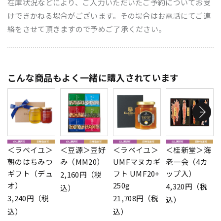
在庫状況などにより、ご入力いただいたご予約についてお受
けできかねる場合がございます。その場合はお電話にてご連
絡をさせて頂きますので予めご了承ください。
こんな商品もよく一緒に購入されています
＜ラベイユ＞
＜豆源＞豆好
＜ラベイユ＞
＜桂新堂＞海
朝のはちみつ
み（MM20）
UMFマヌカギ
老一会（4カ
ギフト（デュ
フト UMF20+
ップ入）
2,160円（税
オ）
250g
4,320円（税
込）
3,240円（税
21,708円（税
込）
込）
込）