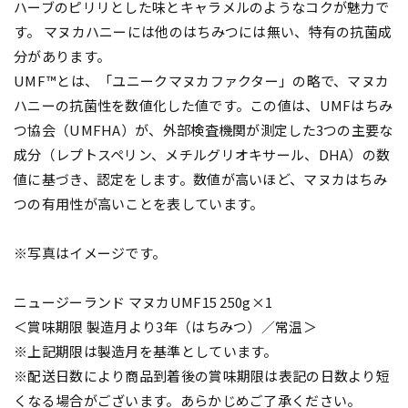
ハーブのピリリとした味とキャラメルのようなコクが魅力で
す。 マヌカハニーには他のはちみつには無い、特有の抗菌成
分があります。
UMF™とは、「ユニークマヌカファクター」の略で、マヌカ
ハニーの抗菌性を数値化した値です。この値は、UMFはちみ
つ協会（UMFHA）が、外部検査機関が測定した3つの主要な
成分（レプトスペリン、メチルグリオキサール、DHA）の数
値に基づき、認定をします。数値が高いほど、マヌカはちみ
つの有用性が高いことを表しています。
※写真はイメージです。
ニュージーランド マヌカUMF15 250g×1
＜賞味期限 製造月より3年（はちみつ）／常温＞
※上記期限は製造月を基準としています。
※配送日数により商品到着後の賞味期限は表記の日数より短
くなる場合がございます。あらかじめご了承ください。