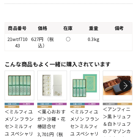
商品番号
価格
在庫
重量
備考
21wtf710
627円 （税
○
0.3kg
43
込）
こんな商品もよく一緒に購入されています
＜アンフィニ
＜ミルフィユ
＜菓心おおす
＜ミルフィユ
＞黒トリュフ
メゾン フラン
が＞沙羅・花
メゾン フラン
＆白トリュフ
セ＞ミルフィ
椿詰合せ
セ＞ミルフィ
のアマゾンカ
ユ スペシャリ
ユ スペシャリ
3,701円（税