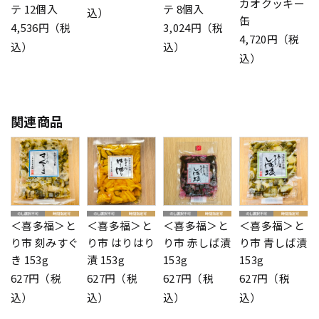
カオクッキー
テ 12個入
テ 8個入
込）
缶
4,536円（税
3,024円（税
4,720円（税
込）
込）
込）
関連商品
＜喜多福＞と
＜喜多福＞と
＜喜多福＞と
＜喜多福＞と
り市 刻みすぐ
り市 はりはり
り市 赤しば漬
り市 青しば漬
き 153g
漬 153g
153g
153g
627円（税
627円（税
627円（税
627円（税
込）
込）
込）
込）