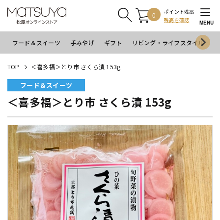
ポイント残高
0
残高を確認
MENU
フード＆スイーツ
手みやげ
ギフト
リビング・ライフスタイル
イ
TOP
＜喜多福＞とり市 さくら漬 153g
フード＆スイーツ
＜喜多福＞とり市 さくら漬 153g